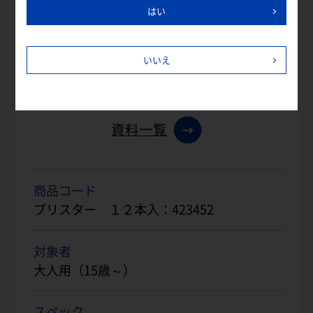
はい
いいえ
A4：HOW TO 歯ブラシ
資料一覧
商品コード
ブリスター １２本入：423452
対象者
大人用（15歳～）
スペック