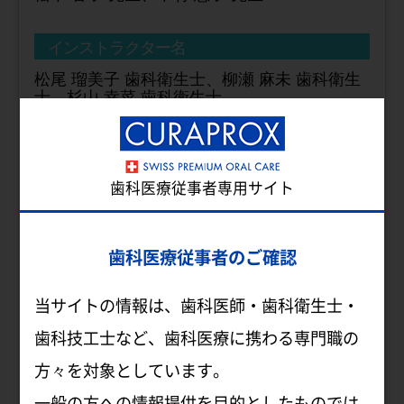
インストラクター名
松尾 瑠美子 歯科衛生士、柳瀬 麻未 歯科衛生
士、杉山 幸菜 歯科衛生士、
柿本 薫 歯科衛生士、芝野望 歯科衛生士
日時
歯科医療従事者専用サイト
9/20～9/23
会場
歯科医療従事者のご確認
ヨシダ東京本社
〒110-0005 東京都台東区上野７丁目６−９
当サイトの情報は、歯科医師・歯科衛生士・
歯科技工士など、歯科医療に携わる専門職の
定員
方々を対象としています。
満席
一般の方への情報提供を目的としたものでは