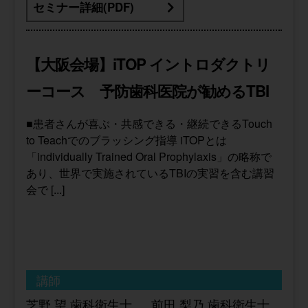
セミナー詳細(PDF)
【大阪会場】iTOP イントロダクトリ
ーコース 予防歯科医院が勧めるTBI
■患者さんが喜ぶ・共感できる・継続できるTouch
to Teachでのブラッシング指導 iTOPとは
「individually Trained Oral Prophylaxis」の略称で
あり、世界で実施されているTBIの実習を含む講習
会で [...]
講師
芝野 望 歯科衛生士 、 前田 梨乃 歯科衛生士