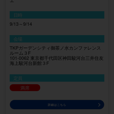
日時
9/13～9/14
会場
TKPガーデンシティ御茶ノ水カンファレンス
ルーム３F
101-0062 東京都千代田区神田駿河台三井住友
海上駿河台新館３F
定員
満席
詳細はこちら