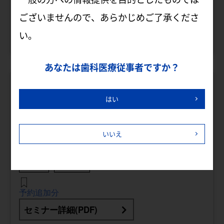
ございませんので、あらかじめご了承くださ
詳細はこちら
い。
あなたは歯科医療従事者ですか？
2026年
はい
9
20
23
いいえ
月
日(日) ～
日(水・祝)
歯科医師
歯科衛生士
予約追加分
セミナー詳細(PDF)