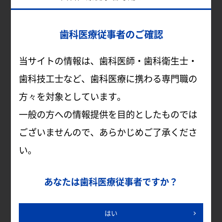
【セミナー概要】
■内容：クラプロックス製品の説明と体感
歯科医療従事者のご確認
■所要時間：約30～60分（内容やご要望
当サイトの情報は、歯科医師・歯科衛生士・
に応じて調整可能）
歯科技工士など、歯科医療に携わる専門職の
■受講可能時間：9:00～17:00
方々を対象としています。
■参加費：無料
一般の方への情報提供を目的としたものでは
※本セミナーに使用する器材を事前に配送
ございませんので、あらかじめご了承くださ
します。
い。
▼ web体感セミナーの詳細・お申込みはこ
あなたは歯科医療従事者ですか？
ちら ▼
はい