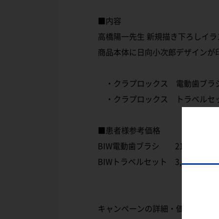
■内容
高橋陽一先生 新規描き下ろしイ
商品本体に日向小次郎デザインが
・クラプロックス 電動歯ブラシ
・クラプロックス トラベルセッ
■患者様参考価格
BIW電動歯ブラシ 21,800円(税
BIWトラベルセット 3,000円(税別
キャンペーンの詳細・価格はお取