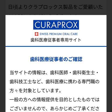
日頃よりクラプロックス製品をご愛顧いた
だき誠にありがとうございます。
☆クラプロックス 歯ブラシ LOVEエディシ
歯科医療従事者専用サイト
ョン 2024キャンペーン☆
2024年12月21日（土）～数量限定
歯科医療従事者のご確認
LOVE Edition 2024発売！！
当サイトの情報は、歯科医師・歯科衛生士・
CS5460のバレンタイン限定デザインとな
歯科技工士など、歯科医療に携わる専門職の
っております♪
方々を対象としています。
一般の方への情報提供を目的としたものでは
■限定数：4,000セット
ございませんので、あらかじめご了承くださ