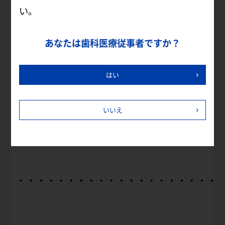
■セット内容：歯ブラシCS5460（限定デ
い。
ザイン） 2本組×2セット（計4本）
あなたは歯科医療従事者ですか？
※限定数に達した段階でキャンペーンは終
はい
了させていただきます。
キャンペーンの詳細・価格はお取り扱い歯
いいえ
科ディーラー様までお問い合わせくださ
い。
・・・・・・・・・・・・・・・・・・・・