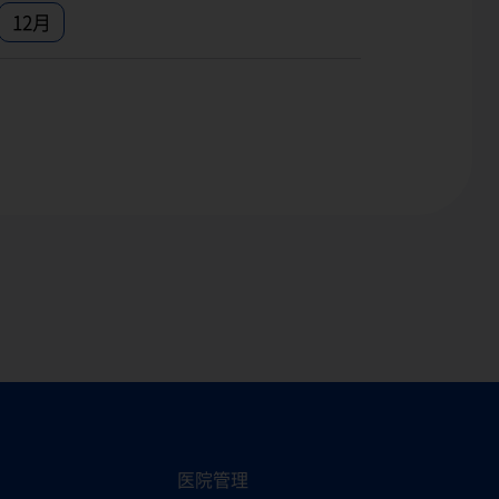
12月
医院管理