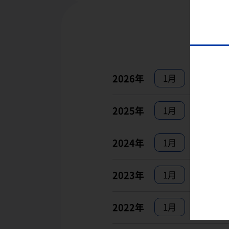
2026年
1月
2月
2025年
1月
2月
2024年
1月
3月
2023年
1月
2月
2022年
1月
2月