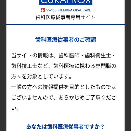
1月
2月
3月
4月
歯科医療従事者専用サイト
5月
6月
7月
8月
9月
10月
11月
12月
歯科医療従事者のご確認
当サイトの情報は、歯科医師・歯科衛生士・
2024年
歯科技工士など、歯科医療に携わる専門職の
方々を対象としています。
1月
3月
4月
5月
一般の方への情報提供を目的としたものでは
ございませんので、あらかじめご了承くださ
6月
7月
8月
9月
い。
10月
11月
12月
あなたは歯科医療従事者ですか？