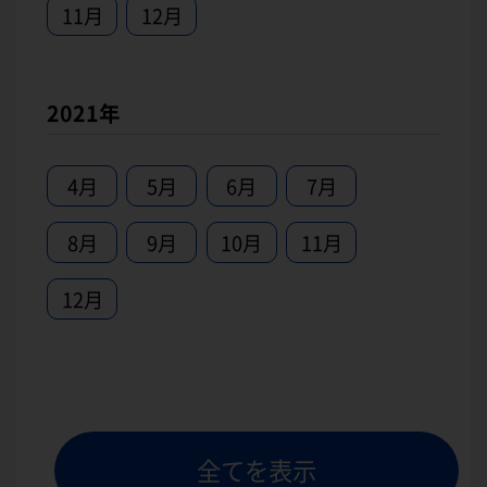
11月
12月
2021年
4月
5月
6月
7月
8月
9月
10月
11月
12月
全てを表示