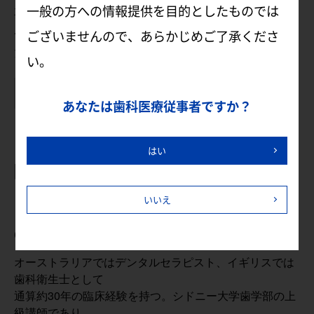
一般の方への情報提供を目的としたものでは
要がある場合は筆記用具などをお持ちください。
※お弁当をご提供いたしますので、お持ち込みいた
ございませんので、あらかじめご了承くださ
だく必要はございません。
い。
よくあるご質問はこちら
あなたは歯科医療従事者ですか？
はい
[講師]
アンドリュー・テリー
いいえ
CertDT,GradDipDH,MEd,FHEA
オーストラリアではデンタルセラピスト、イギリスでは
歯科衛生士として
通算約30年の臨床経験を持つ。シドニー大学歯学部の上
級講師であり、