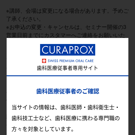
※講師、会場は変更になる場合があります。予めご
了承ください。
※お申込の変更・キャンセルは、セミナー開催の3
営業日前までにカスタマーへご連絡をお願いいた
します。
期限を過ぎての変更・キャンセルは承ることが
できません。予めご了承ください。
※お支払いはクレジットカードのみとなり、以下の
歯科医療従事者専用サイト
カードをご利用頂けます。
Visa、Mastercard、American Express
歯科医療従事者のご確認
※領収書宛名はログインしてお申込みされた場合は
仕様上変更が出来かねるため、
当サイトの情報は、歯科医師・歯科衛生士・
必ずお間違いないかご確認の上、お申込みをお
願いいたします。
歯科技工士など、歯科医療に携わる専門職の
※本コースはクーポンコードは適用できません。
方々を対象としています。
※当日の持ち物は特にありません。メモ等を取る必