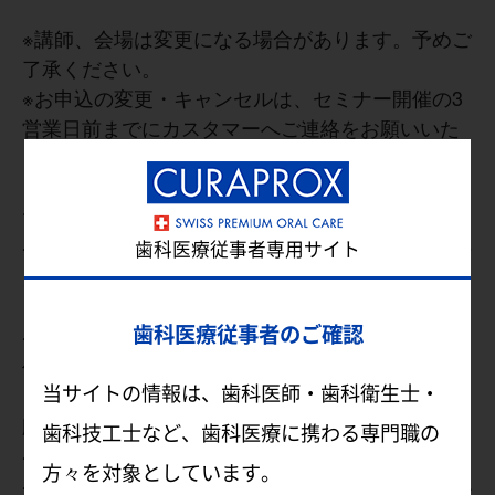
※講師、会場は変更になる場合があります。予めご
了承ください。
※お申込の変更・キャンセルは、セミナー開催の3
営業日前までにカスタマーへご連絡をお願いいた
します。
期限を過ぎての変更・キャンセルは承ることが
できません。予めご了承ください。
※お支払いはクレジットカードのみとなり、以下の
歯科医療従事者専用サイト
カードをご利用頂けます。
Visa、Mastercard、American Express
歯科医療従事者のご確認
※領収書宛名はログインしてお申込みされた場合は
仕様上変更が出来かねるため、
当サイトの情報は、歯科医師・歯科衛生士・
必ずお間違いないかご確認の上、お申込みをお
願いいたします。
歯科技工士など、歯科医療に携わる専門職の
※本コースはクーポンコードは適用できません。
方々を対象としています。
※当日の持ち物は特にありません。メモ等を取る必