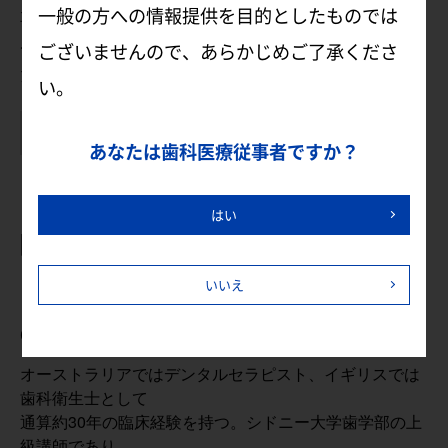
一般の方への情報提供を目的としたものでは
要がある場合は筆記用具などをお持ちください。
※お弁当をご提供いたしますので、お持ち込みいた
ございませんので、あらかじめご了承くださ
だく必要はございません。
い。
よくあるご質問はこちら
あなたは歯科医療従事者ですか？
はい
[講師]
アンドリュー・テリー
いいえ
CertDT,GradDipDH,MEd,FHEA
オーストラリアではデンタルセラピスト、イギリスでは
歯科衛生士として
通算約30年の臨床経験を持つ。シドニー大学歯学部の上
級講師であり、