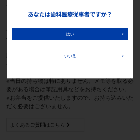
※お支払いはクレジットカードのみとなり、以下の
カードをご利用頂けます。
あなたは歯科医療従事者ですか？
Visa、Mastercard、American Express
※領収書宛名はログインしてお申込みされた場合は
はい
仕様上変更が出来かねるため、
必ずお間違いないかご確認の上、お申込みをお
願いいたします。
いいえ
※クーポンコードは併用できません。複数名でお申
し込みの場合、クーポンは全員に適用されます。
※当日の持ち物は特にありません。メモ等を取る必
要がある場合は筆記用具などをお持ちください。
※お弁当をご提供いたしますので、お持ち込みいた
だく必要はございません。
よくあるご質問はこちら