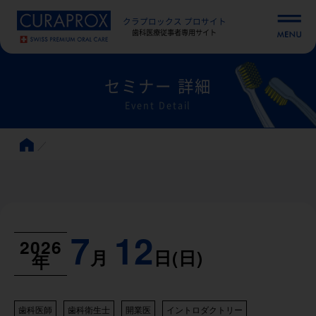
クラプロックス プロサイト
歯科医療従事者専用サイト
セミナー 詳細
Event Detail
7
12
2026
月
日(日)
年
歯科医師
歯科衛生士
開業医
イントロダクトリー