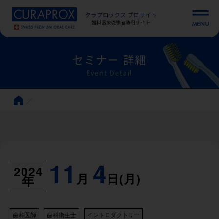
クラプロックス プロサイト
歯科医療従事者専用サイト
セミナー 詳細
Event Detail
11
4
2024
月
日(月)
年
歯科医師
歯科衛生士
イントロダクトリー