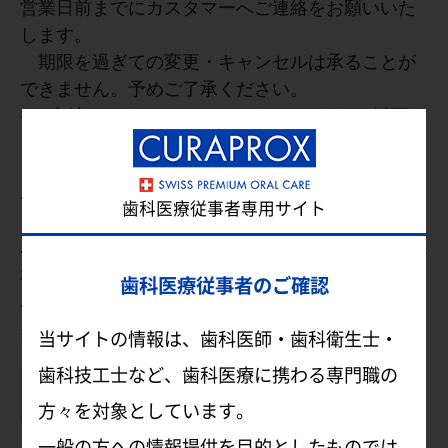
営業日前までにカスタマーへご連絡をお願いいた
します。
期限を過ぎての変更・キャンセルは承ることが
できません。予めご了承ください。
※お支払いはクレジットカードのみとなり、以下の
カードをご利用頂けます。
Visa、Mastercard、American Express
※クーポンコードは併用できません。複数名でお申
歯科医療従事者専用サイト
し込みの場合、クーポンは全員に適用されます。
※当日の持ち物は特にありません。メモ等を取る必
要がある場合は筆記用具などをお持ちください。
歯科医療従事者のご確認
※お弁当をご提供いたしますので、お持ち込みいた
だく必要はございません。
当サイトの情報は、歯科医師・歯科衛生士・
歯科技工士など、歯科医療に携わる専門職の
よくあるご質問はこちら
方々を対象としています。
一般の方への情報提供を目的としたものでは