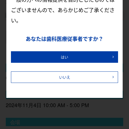
セミナー詳細は下記PDFをご確認ください。
ございませんので、あらかじめご了承くださ
い。
よくあるご質問はこちら
あなたは歯科医療従事者ですか？
はい
講師
中村 恵子 先生 、 前田 奈美 歯科衛生士
いいえ
日程
2024年11月4日 10:00 AM - 5:00 PM
会場