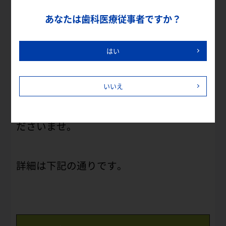
期間中はお買い上げ特典として
あなたは歯科医療従事者ですか？
クラプロックス電動歯ブラシ1台お買い上
げの
はい
先着60名さまにノベルティをプレゼント♪
歯科衛生士も常駐いたしますので
いいえ
お近くにお越しの際は、ぜひお立ち寄りく
ださいませ。
詳細は下記の通りです。