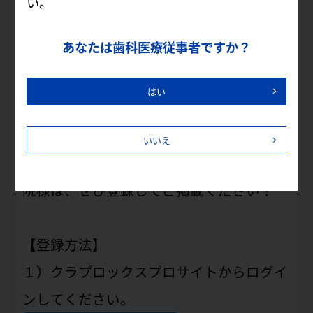
い。
ご存知のように、歯間ブラシのサイズの測
あなたは歯科医療従事者ですか？
定プローブや、電動歯ブラシハイドロソニ
ックプロは歯科専売品です。
はい
そのため、一般のお客様（患者様）から問
い合わせがございます。
いいえ
まだ検索ページに登録されていない歯科医
院様は、ぜひ登録してご掲載ください！
【登録方法】
１）クラプロックスプロサイトからログイ
ンしてください。